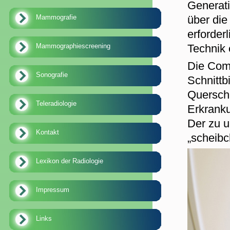
Generati
Mammografie
über di
erforder
Mammographiescreening
Technik 
Die Comp
Sonografie
Schnittb
Querschn
Teleradiologie
Erkranku
Der zu 
Kontakt
„scheibc
Lexikon der Radiologie
Impressum
Links