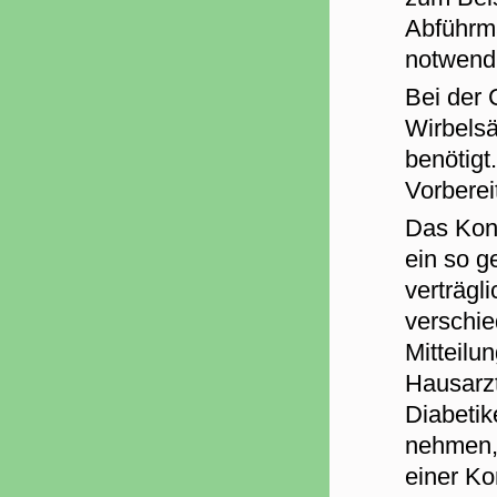
Abführm
notwendi
Bei der
Wirbelsä
benötigt
Vorberei
Das Kontr
ein so g
verträgl
verschie
Mitteilu
Hausarzt
Diabetik
nehmen,
einer Ko