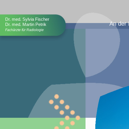
Dr. med. Sylvia Fischer
An der 
Dr. med. Martin Petrik
Fachärzte für Radiologie