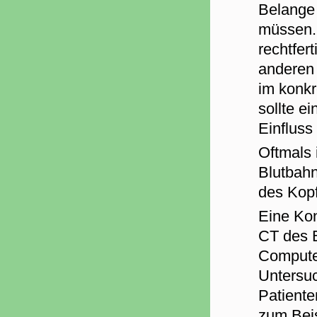
Belange 
müssen. 
rechtfer
anderen 
im konkr
sollte e
Einfluss
Oftmals i
Blutbahn
des Kop
Eine Kont
CT des B
Compute
Untersuc
Patiente
zum Bei